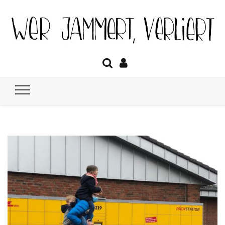
Wer jammert
Das Tagebuch über Lockdown, Homeschooling, Optimismus &
Co.
verliert