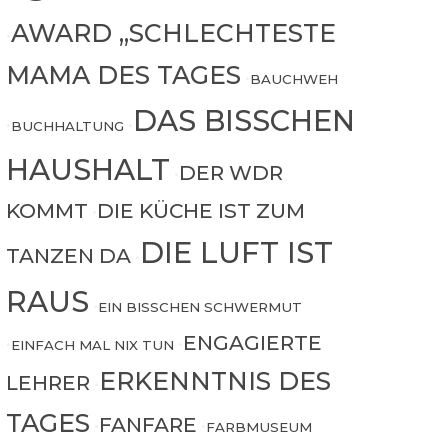
AWARD „SCHLECHTESTE
•
MAMA DES TAGES
•
BAUCHWEH
DAS BISSCHEN
•
BUCHHALTUNG
•
HAUSHALT
DER WDR
•
KOMMT
DIE KÜCHE IST ZUM
•
DIE LUFT IST
TANZEN DA
•
RAUS
•
EIN BISSCHEN SCHWERMUT
ENGAGIERTE
•
EINFACH MAL NIX TUN
•
ERKENNTNIS DES
LEHRER
•
TAGES
FANFARE
•
•
FARBMUSEUM