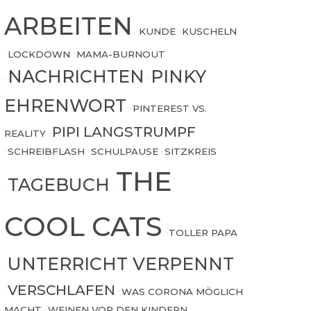
ARBEITEN
•
KUNDE
•
KUSCHELN
•
LOCKDOWN
•
MAMA-BURNOUT
NACHRICHTEN
PINKY
•
•
EHRENWORT
•
PINTEREST VS.
PIPI LANGSTRUMPF
REALITY
•
•
SCHREIBFLASH
•
SCHULPAUSE
•
SITZKREIS
THE
TAGEBUCH
•
•
COOL CATS
•
TOLLER PAPA
UNTERRICHT VERPENNT
•
VERSCHLAFEN
•
•
WAS CORONA MÖGLICH
MACHT
•
WEINEN VOR DEN KINDERN