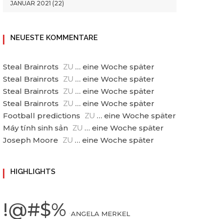
JANUAR 2021
(22)
NEUESTE KOMMENTARE
Steal Brainrots
… eine Woche später
ZU
Steal Brainrots
… eine Woche später
ZU
Steal Brainrots
… eine Woche später
ZU
Steal Brainrots
… eine Woche später
ZU
Football predictions
… eine Woche später
ZU
Máy tính sinh sản
… eine Woche später
ZU
Joseph Moore
… eine Woche später
ZU
HIGHLIGHTS
!@#$%
•
ANGELA MERKEL