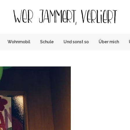
Wer
Das Tagebuch über Lockdown, Homeschooling,
Optimismus & Co.
Wohnmobil
Schule
Und sonst so
Über mich
jammert
verliert