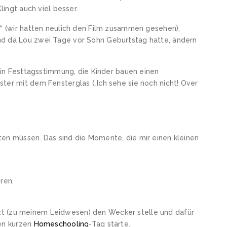
lingt auch viel besser.
e“ (wir hatten neulich den Film zusammen gesehen),
nd da Lou zwei Tage vor Sohn Geburtstag hatte, ändern
l in Festtagsstimmung, die Kinder bauen einen
ter mit dem Fensterglas („Ich sehe sie noch nicht! Over
ten müssen. Das sind die Momente, die mir einen kleinen
ren.
 jetzt (zu meinem Leidwesen) den Wecker stelle und dafür
den kurzen
Homeschooling
-Tag starte.