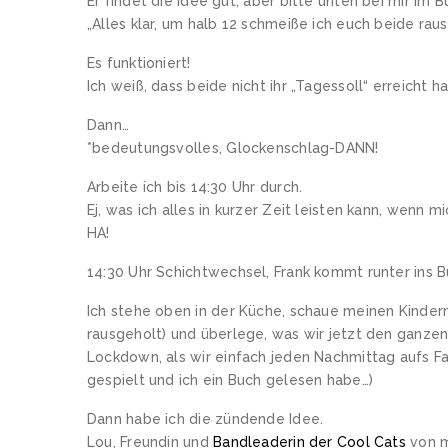
Er findet die Idee gut, aber bitte unten bei mir im B
„Alles klar, um halb 12 schmeiße ich euch beide raus
Es funktioniert!
Ich weiß, dass beide nicht ihr „Tagessoll“ erreicht h
Dann…
*bedeutungsvolles, Glockenschlag-DANN!
Arbeite ich bis 14:30 Uhr durch.
Ej, was ich alles in kurzer Zeit leisten kann, wenn mi
HA!
14:30 Uhr Schichtwechsel, Frank kommt runter ins B
Ich stehe oben in der Küche, schaue meinen Kinder
rausgeholt) und überlege, was wir jetzt den ganze
Lockdown, als wir einfach jeden Nachmittag aufs Fa
gespielt und ich ein Buch gelesen habe…)
Dann habe ich die zündende Idee.
Lou, Freundin und
Bandleaderin der Cool Cats
von m