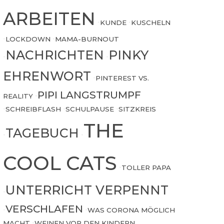
ARBEITEN
•
KUNDE
•
KUSCHELN
•
LOCKDOWN
•
MAMA-BURNOUT
NACHRICHTEN
PINKY
•
•
EHRENWORT
•
PINTEREST VS.
PIPI LANGSTRUMPF
REALITY
•
•
SCHREIBFLASH
•
SCHULPAUSE
•
SITZKREIS
THE
TAGEBUCH
•
•
COOL CATS
•
TOLLER PAPA
UNTERRICHT VERPENNT
•
VERSCHLAFEN
•
•
WAS CORONA MÖGLICH
MACHT
•
WEINEN VOR DEN KINDERN