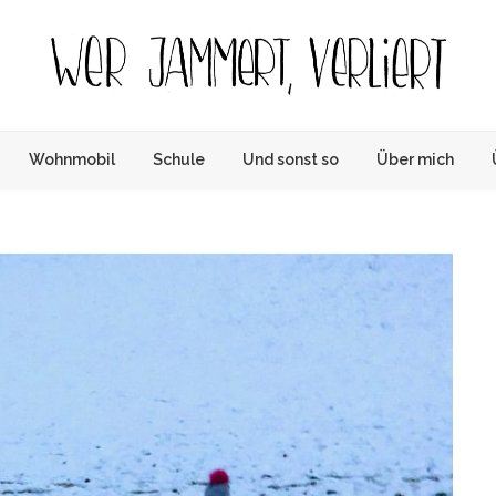
Wer
Das Tagebuch über Lockdown, Homeschooling,
Optimismus & Co.
Wohnmobil
Schule
Und sonst so
Über mich
jammert
verliert