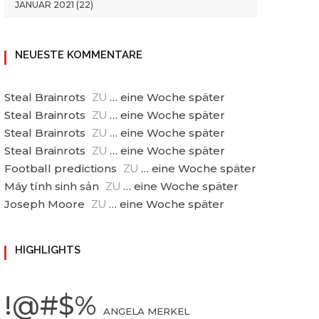
JANUAR 2021
(22)
NEUESTE KOMMENTARE
Steal Brainrots
… eine Woche später
ZU
Steal Brainrots
… eine Woche später
ZU
Steal Brainrots
… eine Woche später
ZU
Steal Brainrots
… eine Woche später
ZU
Football predictions
… eine Woche später
ZU
Máy tính sinh sản
… eine Woche später
ZU
Joseph Moore
… eine Woche später
ZU
HIGHLIGHTS
!@#$%
•
ANGELA MERKEL