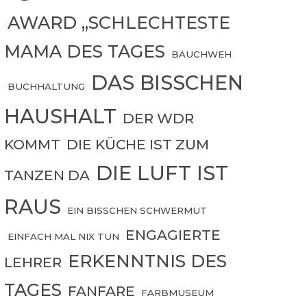
AWARD „SCHLECHTESTE
•
MAMA DES TAGES
•
BAUCHWEH
DAS BISSCHEN
•
BUCHHALTUNG
•
HAUSHALT
DER WDR
•
KOMMT
DIE KÜCHE IST ZUM
•
DIE LUFT IST
TANZEN DA
•
RAUS
•
EIN BISSCHEN SCHWERMUT
ENGAGIERTE
•
EINFACH MAL NIX TUN
•
ERKENNTNIS DES
LEHRER
•
TAGES
FANFARE
•
•
FARBMUSEUM