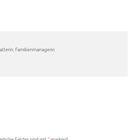
lterin, Familienmanagerin
erliche Felder sind mit
*
markiert