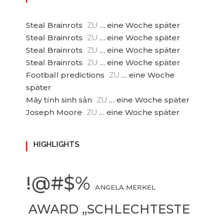
Steal Brainrots
… eine Woche später
ZU
Steal Brainrots
… eine Woche später
ZU
Steal Brainrots
… eine Woche später
ZU
Steal Brainrots
… eine Woche später
ZU
Football predictions
… eine Woche
ZU
später
Máy tính sinh sản
… eine Woche später
ZU
Joseph Moore
… eine Woche später
ZU
HIGHLIGHTS
!@#$%
•
ANGELA MERKEL
AWARD „SCHLECHTESTE
•