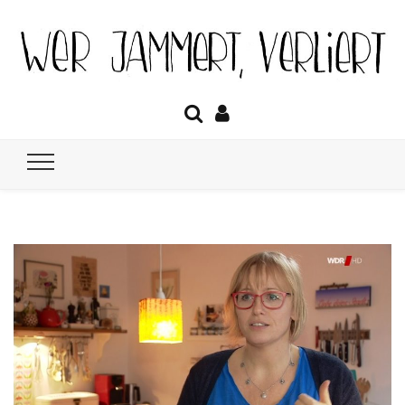
Wer jammert
Das Tagebuch über Lockdown, Homeschooling, Optimismus &
Co.
verliert