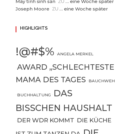
Máy tính sinh sản
… eine Woche später
ZU
Joseph Moore
… eine Woche später
ZU
HIGHLIGHTS
!@#$%
•
ANGELA MERKEL
AWARD „SCHLECHTESTE
•
MAMA DES TAGES
•
BAUCHWEH
DAS
•
BUCHHALTUNG
•
BISSCHEN HAUSHALT
DER WDR KOMMT
DIE KÜCHE
•
•
DIE
IST ZUM TANZEN DA