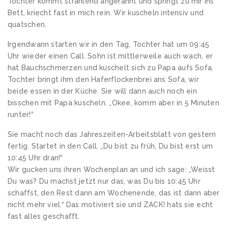
Tochter kommt strahlend angerannt und springt zu mir ins
Bett, kriecht fast in mich rein. Wir kuscheln intensiv und
quatschen.
Irgendwann starten wir in den Tag, Tochter hat um 09:45
Uhr wieder einen Call. Sohn ist mittlerweile auch wach, er
hat Bauchschmerzen und kuschelt sich zu Papa aufs Sofa.
Tochter bringt ihm den Haferflockenbrei ans Sofa, wir
beide essen in der Küche. Sie will dann auch noch ein
bisschen mit Papa kuscheln. „Okee, komm aber in 5 Minuten
runter!“
Sie macht noch das Jahreszeiten-Arbeitsblatt von gestern
fertig. Startet in den Call. „Du bist zu früh, Du bist erst um
10:45 Uhr dran!“
Wir gucken uns ihren Wochenplan an und ich sage: „Weisst
Du was? Du machst jetzt nur das, was Du bis 10:45 Uhr
schaffst, den Rest dann am Wochenende, das ist dann aber
nicht mehr viel.“ Das motiviert sie und ZACK! hats sie echt
fast alles geschafft.