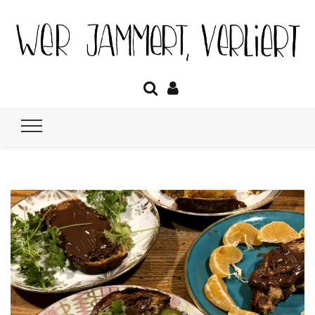
Wer jammert
Das Tagebuch über Lockdown, Homeschooling, Optimismus &
Co.
verliert