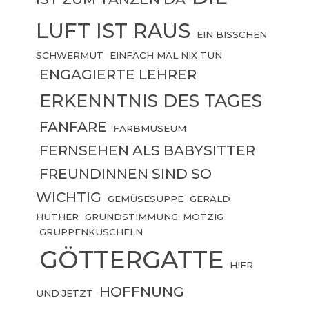
•
LUFT IST RAUS
•
EIN BISSCHEN
SCHWERMUT
•
EINFACH MAL NIX TUN
ENGAGIERTE LEHRER
•
ERKENNTNIS DES TAGES
•
FANFARE
•
•
FARBMUSEUM
FERNSEHEN ALS BABYSITTER
•
FREUNDINNEN SIND SO
•
WICHTIG
•
GEMÜSESUPPE
•
GERALD
HÜTHER
•
GRUNDSTIMMUNG: MOTZIG
•
GRUPPENKUSCHELN
GÖTTERGATTE
•
•
HIER
HOFFNUNG
UND JETZT
•